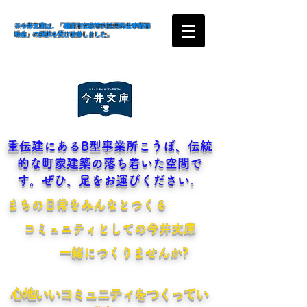
※今井文庫は、「橿原市空家等利活用再生事業補
助金」の採択を受け改修しました。
​重伝建にあるB型事業所こうぼ、伝統
的な町家建築の落ち着いた空間で
す。ぜひ、足をお運びください。
​まちの日常をみんなとつくる
​コミュニティとしての今井文庫
一緒につくりませんか?
​心地いいコミュニティをつくってい