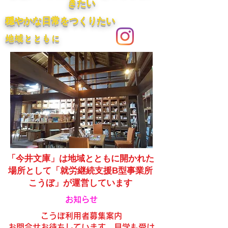
きたい​
​穏やかな日常をつくりたい
​地域とともに
「今井文庫」は地域とともに開かれた
場所として
「就労継続支援B型事業所
こうぼ」が運営しています
​お知らせ
​こうぼ利用者募集案内
​お問合せお待ちしています。見学も受け