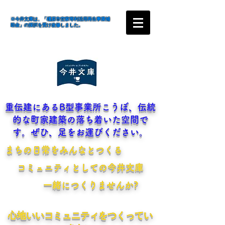
※今井文庫は、「橿原市空家等利活用再生事業補
助金」の採択を受け改修しました。
​重伝建にあるB型事業所こうぼ、伝統
的な町家建築の落ち着いた空間で
す。ぜひ、足をお運びください。
​まちの日常をみんなとつくる
​コミュニティとしての今井文庫
一緒につくりませんか?
​心地いいコミュニティをつくってい