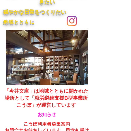
きたい​
​穏やかな日常をつくりたい
​地域とともに
「今井文庫」は地域とともに開かれた
場所として
「就労継続支援B型事業所
こうぼ」が運営しています
​お知らせ
​こうぼ利用者募集案内
​お問合せお待ちしています。見学も受け