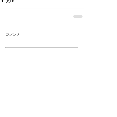
コメント
コメントを追加…
THE ARTIFACT
MANIFAST:
This is a great space to write long
text about your company and your
services. You can use this space to