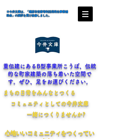
※今井文庫は、「橿原市空家等利活用再生事業補
助金」の採択を受け改修しました。
​重伝建にあるB型事業所こうぼ、伝統
的な町家建築の落ち着いた空間で
す。ぜひ、足をお運びください。
​まちの日常をみんなとつくる
​コミュニティとしての今井文庫
一緒につくりませんか?
​心地いいコミュニティをつくってい