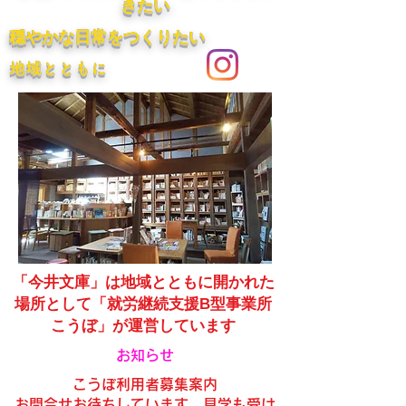
きたい​
​穏やかな日常をつくりたい
​地域とともに
「今井文庫」は地域とともに開かれた
場所として
「就労継続支援B型事業所
こうぼ」が運営しています
​お知らせ
​こうぼ利用者募集案内
​お問合せお待ちしています。見学も受け